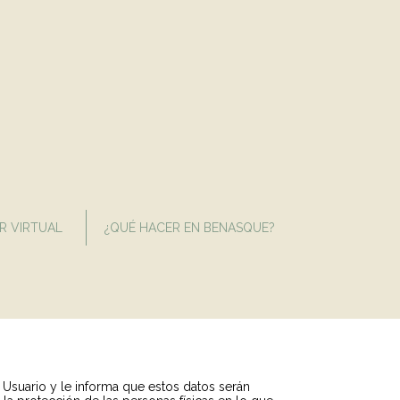
R VIRTUAL
¿QUÉ HACER EN BENASQUE?
suario y le informa que estos datos serán