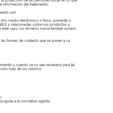
la protección de las personas físicas en lo que
te información del tratamiento:
miento son:
otro medio electrónico o físico, presente o
SABLE y relacionadas sobre sus productos y
 este caso, los terceros nunca tendrán acceso
de las formas de contacto que se ponen a su
tamiento y cuando ya no sea necesario para tal
cción total de los mismos.
o.
 ajusta a la normativa vigente.