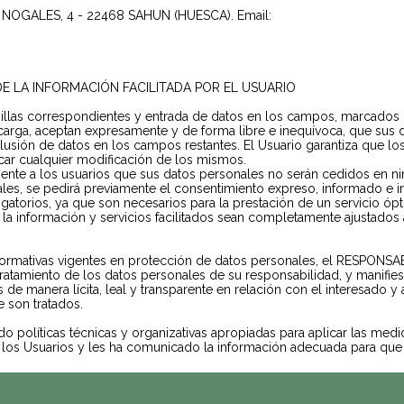
S NOGALES, 4 - 22468 SAHUN (HUESCA). Email:
E LA INFORMACIÓN FACILITADA POR EL USUARIO
illas correspondientes y entrada de datos en los campos, marcados co
arga, aceptan expresamente y de forma libre e inequívoca, que sus d
inclusión de datos en los campos restantes. El Usuario garantiza que 
ar cualquier modificación de los mismos.
nte a los usuarios que sus datos personales no serán cedidos en ni
ales, se pedirá previamente el consentimiento expreso, informado e i
ligatorios, ya que son necesarios para la prestación de un servicio ó
e la información y servicios facilitados sean completamente ajustados
ormativas vigentes en protección de datos personales, el RESPONSA
ratamiento de los datos personales de su responsabilidad, y manifies
 de manera lícita, leal y transparente en relación con el interesado y
e son tratados.
políticas técnicas y organizativas apropiadas para aplicar las me
e los Usuarios y les ha comunicado la información adecuada para que