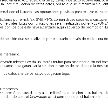
 Reglamento (UE) 2016/679 de 27 de abril de 2016 (GDPR) relativo a 
a libre circulación de estos datos, por lo que se le facilita la siguien
rcial con el Usuario. Las operaciones previstas para realizar el trata
itarias por email, fax, SMS, MMS, comunidades sociales o cualquier 
s comerciales. Estas comunicaciones serán realizadas por el RESPON
res con los que éste haya alcanzado algún acuerdo de promoción. En
 de petición que sea realizada por el usuario a través de cualquiera 
el interesado.
ervarán mientras exista un interés mutuo para mantener el fin del tra
ecuadas para garantizar la seudonimización de los datos o la destru
os datos a terceros, salvo obligación legal.
ier momento.
 supresión de sus datos y a la limitación u oposición al su tratamient
oridad de control (www.aepd.es) si considera que el tratamiento no se