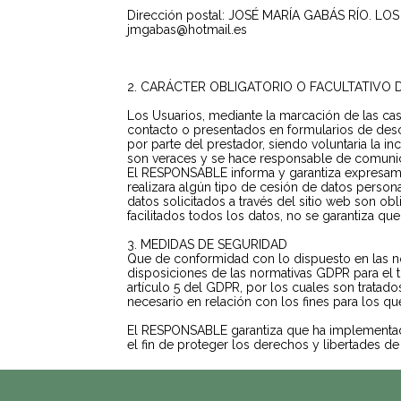
Dirección postal: JOSÉ MARÍA GABÁS RÍO. LO
jmgabas@hotmail.es
2. CARÁCTER OBLIGATORIO O FACULTATIVO D
Los Usuarios, mediante la marcación de las cas
contacto o presentados en formularios de desc
por parte del prestador, siendo voluntaria la 
son veraces y se hace responsable de comunic
El RESPONSABLE informa y garantiza expresame
realizara algún tipo de cesión de datos person
datos solicitados a través del sitio web son ob
facilitados todos los datos, no se garantiza qu
3. MEDIDAS DE SEGURIDAD
Que de conformidad con lo dispuesto en las n
disposiciones de las normativas GDPR para el t
artículo 5 del GDPR, por los cuales son tratados
necesario en relación con los fines para los qu
El RESPONSABLE garantiza que ha implementado 
el fin de proteger los derechos y libertades d