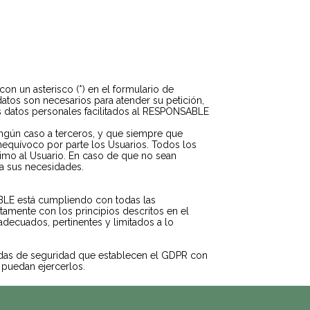
n un asterisco (*) en el formulario de
atos son necesarios para atender su petición,
los datos personales facilitados al RESPONSABLE
ngún caso a terceros, y que siempre que
nequívoco por parte los Usuarios. Todos los
ptimo al Usuario. En caso de que no sean
 a sus necesidades.
BLE está cumpliendo con todas las
tamente con los principios descritos en el
 adecuados, pertinentes y limitados a lo
didas de seguridad que establecen el GDPR con
 puedan ejercerlos.