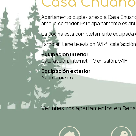
Casa Chuano
Apartamento dúplex anexo a Casa Chuanón
amplio comedor. Este apartamento es abu
La cocina está completamente equipada con
También tiene televisión, Wi-fi, calefacció
Equipación interior
Calefacción, Internet, TV en salón, WIFI
Equipación exterior
Aparcamiento
Ver nuestros
apartamentos en Ben