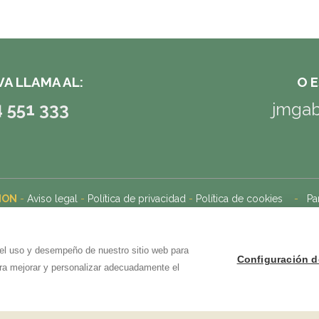
VA LLAMA AL:
O 
4 551 333
jmgab
NON
-
Aviso legal
-
Política de privacidad
-
Política de cookies
-
Pa
 el uso y desempeño de nuestro sitio web para
Configuración d
ara mejorar y personalizar adecuadamente el