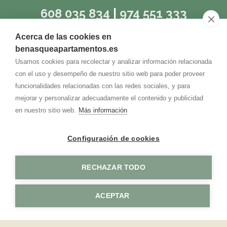
608 035 834
|
974 551 333
Acerca de las cookies en
O ESCRÍBENOS A:
benasqueapartamentos.es
Usamos cookies para recolectar y analizar información relacionada
jmgabas@hotmail.es
con el uso y desempeño de nuestro sitio web para poder proveer
funcionalidades relacionadas con las redes sociales, y para
mejorar y personalizar adecuadamente el contenido y publicidad
en nuestro sitio web.
Más información
CASA CHUANON
-
Aviso legal
-
Política de privacidad
-
Política de cookies
-
Configuración de cookies
RECHAZAR TODO
ACEPTAR
Reservas